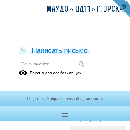
МАУДО « ЦДТТ» Г. ОРСКА
Написать письмо
Версия для слабовидящих
Директор
Электронная
приемная
Турбина Ольга
Викторовна
Сведения об образовательной организации
E-mail
turbinaolga6919@yandex
Телефон
8(3537)31-56-93